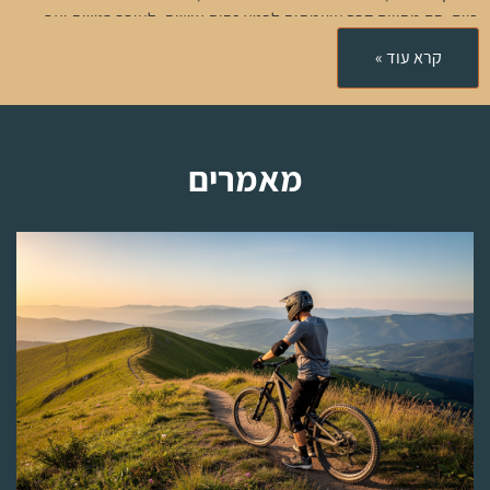
כיום, הם מהווים דרך עוצמתית לבטא זהות אישית, לעורר רגשות ואף
ליצור קשרים חברתיים. תכשיט יכול להיות נקודת פתיחה לשיחה, כלי
קרא עוד »
לשיתוף סיפור אישי או אמצעי ליזום מגע פיזי.
ההיסטוריה של התכשיטים
מאמרים
מאז ימי קדם, תכשיטים שימשו לביטוי אינדיבידואליות. חלק מהתכשיטים
המוקדמים ביותר מתוארכים ל-100,000 שנה לפני זמננו. בתקופה
הוויקטוריאנית חלה מהפכה אמיתית בעולם התכשיטים – שרשראות החלו
להיות מיוצרות במסה, בזכות המהפכה התעשייתית שאפשרה ייצור זול
ונגיש יותר.
כיום, חומרי הגלם המשמשים לייצור תכשיטים כוללים מתכות יקרות כמו
זהב וכסף
, אבני חן טבעיות, וחומרים מודרניים כמו חימר פולימרי,
פלסטיק וזכוכית. תכשיטים משמשים כיום לקישוט כמעט כל חלק בגוף –
מסיכות שיער ועד טבעות אצבע, ויש להם מגוון יישומים רחב.
המילה "תכשיטים" באה מהמילה הלטינית "jocale", שפירושה "צעצוע"
או "משחק". בעברית משתמשים במונח "תכשיטים", ובאנגלית ניתן למצוא
את הכתיב jewelry (אמריקאי) או jewellery (בריטי).