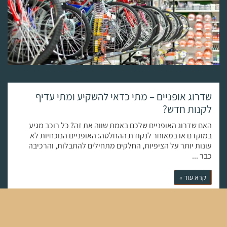
בכל מקום. העיצובים הפופולריים ביותר כוללים אבני חן צבעוניות
ומודגשות, תכשיטים העשויים ממספר מתכות שונות, וערימות של טבעות,
צמידים ושרשראות שיוצרות מראה נועז וייחודי.
תכשיטים בני קיימא
אם אתם מחפשים תכשיט ייחודי שגם אחראי סביבתית, שקלו מותגים
המתמקדים בשיטות בר קיימא. שירותי חידוש ומיחזור של תכשיטים
שדרוג אופניים – מתי כדאי להשקיע ומתי עדיף
מעודדים צריכה מודעת וחשיבה מעגלית, כך שתוכלו להרגיש טוב לדעת
לקנות חדש?
שהתכשיטים שלכם מעוצבים באחריות ועוזרים לסביבה.
האם שדרוג האופניים שלכם באמת שווה את זה? כל רוכב מגיע
שילוב רטרו ומודרני
במוקדם או במאוחר לנקודת ההחלטה: האופניים הנוכחיות לא
עונות יותר על הציפיות, החלקים מתחילים להתבלות, והרכיבה
המגמה העכשווית משלבת סגנונות רטרו ומודרניים באופן מעניין. למי
כבר ...
שרוצה משהו נועז אך לא מוגזם, שרשרת זהב הצהרתית היא בחירה
מצוינת. שרשראות קלות משקל ומתכווננות הופכות לבחירה פופולרית
קרא עוד »
לשכבות עם שרשראות אחרות. שרשראות ימיות קלאסיות באורך 16 אינץ'
משתלבות נהדר עם תליונים ארוכים ויוצרות מראה מעודן ואלגנטי.
איך לבחור את התכשיטים המתאימים