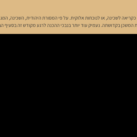
ריאה לשכינה, או לנוכחות אלוקית. על פי המסורת היהודית, השכינה, המג
המשכן בקדושתה. נעמיק עוד יותר בנבכי ההכנה לרגע מקודש זה בסעיף הב