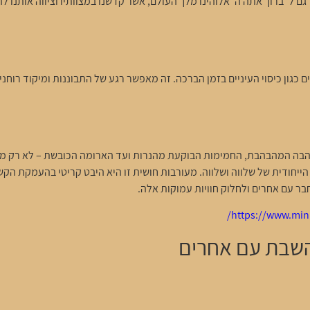
רגם ל"ברוך אתה ה' אלוהינו מלך העולם, אשר קדשנו במצוותיו וציווה אותנו
ם כגון כיסוי העיניים בזמן הברכה. זה מאפשר רגע של התבוננות ומיקוד רוח
בה המהבהבת, החמימות הבוקעת מהנרות ועד הארומה הכובשת – לא רק מו
הייחודית של שלווה ושלווה. מעורבות חושית זו היא היבט קריטי בהעמקת הק
בר עם אחרים ולחלוק חוויות עמוקות אלה.
https://www.min
השבת עם אחרים