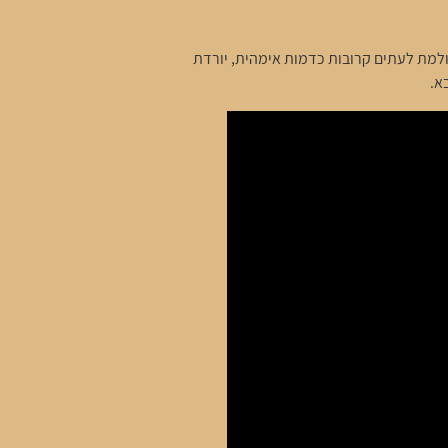
ולמת לעתים קרובות כדמות אימהית, יורדת
א.