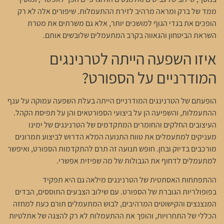
ממד של ברק ומראה מרהיב לזירת ההתעמלות. שיפורים אלה לא רק
הופכים את בגדי הגוף למושכים יותר, אלא גם משרתים את מטרת
השראת הביטחון והגאווה בקרב המתעמלים שלובשים אותם.
איזו השפעה הייתה לטרנינגים
המודרניים על הספורט?
הופעתם של הטרנינגים המודרניים הייתה בעלת השפעה עמוקה על ענף
ההתעמלות, והשפיעה הן על ביצועי הספורטאים והן על תפיסת הקהל.
העיצובים החלקים והחומרים המתקדמים של הטרנינגים של ימינו
מעניקים למתעמלים את טווח התנועה המלא הדרוש לביצוע תמרונים
מורכבים בדיוק ובחן. חופש תנועה זה תרם להתקדמות הספורט, ואיפשר
למתעמלים לדחוף את הגבולות של מה שפיזית אפשרי.
ההתפתחות האסתטית של הטרנינגים מילאה גם היא תפקיד
בפופולריות הגוברת של הספורט. עם שילוב הצבעים התוססים, הבדים
המנצנצים והקישוטים המרהיבים, לבוש המתעמלים תורם כעת למחזה
הכללי של התחרויות, והופך את ההתעמלות לא רק להצגה של אתלטיות