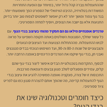
שההתעמלות צברה קהל גדול יותר, במיוחד עם הופעת התחרויות
המשודרות בטלוויזיה, ההיבט הוויזואלי של הספורט הפך משמעותי יותר.
בגד גוף צמוד ומושך יותר לא רק יאפשר לשופטים לצפות טוב יותר בדיוק
התנועות אלא גם ישבה את הצופים, ויוסיף למחזה הספורטיבי.
טרנדים אופנתיים מילאו גם הם תפקיד מהותי בעיצוב בגדי הגוף
. עם
כל עשור שחלף, הסגנונות השולטים באותה תקופה השפיעו על מראה
לבוש ההתעמלות. מההתחלות הצנועות ועד העיצובים הנועזים
והצבעוניים של שנות ה-80 וה-90, ועד השימוש הנוכחי בבדים מנצנצים
ואבני חן, בגדי גוף שיקפו את הטרנדים הדינמיים באופנה הרחבה יותר.
לבסוף, התקדמות בטכנולוגיית הבדים איפשר ליצור בגדי גוף שהם
קלים, עמידים ומסוגלים לשלב מגוון צבעים ודוגמאות מורכבות.
התכנסות זו של צורה, פונקציה ואופנה ממשיכה להניע את עיצוב בגדי
הגוף להתעמלות קדימה, מה שהופך אותם להצהרת סגנון כמו גם לפריט
ציוד ספורטיבי.
כיצד חומרים וטכנולוגיה שינו את
בגדי הגוף?