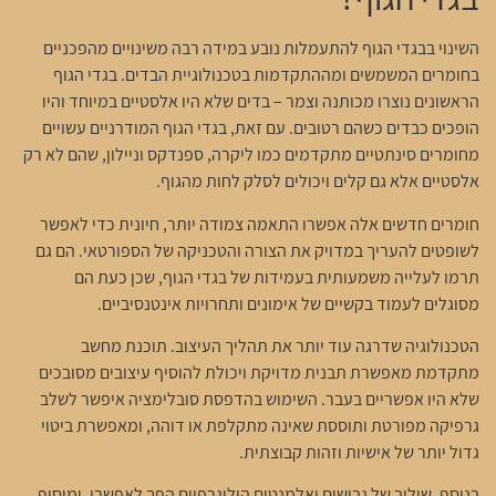
השינוי בבגדי הגוף להתעמלות נובע במידה רבה משינויים מהפכניים
בחומרים המשמשים ומההתקדמות בטכנולוגיית הבדים. בגדי הגוף
הראשונים נוצרו מכותנה וצמר – בדים שלא היו אלסטיים במיוחד והיו
הופכים כבדים כשהם רטובים. עם זאת, בגדי הגוף המודרניים עשויים
מחומרים סינתטיים מתקדמים כמו ליקרה, ספנדקס וניילון, שהם לא רק
אלסטיים אלא גם קלים ויכולים לסלק לחות מהגוף.
חומרים חדשים אלה אפשרו התאמה צמודה יותר, חיונית כדי לאפשר
לשופטים להעריך במדויק את הצורה והטכניקה של הספורטאי. הם גם
תרמו לעלייה משמעותית בעמידות של בגדי הגוף, שכן כעת הם
מסוגלים לעמוד בקשיים של אימונים ותחרויות אינטנסיביים.
הטכנולוגיה שדרגה עוד יותר את תהליך העיצוב. תוכנת מחשב
מתקדמת מאפשרת תבנית מדויקת ויכולת להוסיף עיצובים מסובכים
שלא היו אפשריים בעבר. השימוש בהדפסת סובלימציה איפשר לשלב
גרפיקה מפורטת ותוססת שאינה מתקלפת או דוהה, ומאפשרת ביטוי
גדול יותר של אישיות וזהות קבוצתית.
בנוסף, שילוב של גבישים ואלמנטים הולוגרפיים הפך לאפשרי, ומוסיף