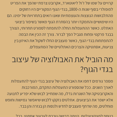
קרויים על שמו של ז'ול ליאוטארד, אקרובט צרפתי שהפך את הפריט
לפופולרי בסוף שנות ה-1800, בגדי הגוף המקוריים היו רחוקים
מהתלבושות הנוצצות והעוצמתיות שאנו רואים בתחרויות של ימינו. הם
היו שימושיים והתמקדו יותר בהסתרת הגוף מאשר בשיפור ביצועי
האתלט. כאשר ההתעמלות החלה להתפתח לספורט תחרותי, הצורך
בבגד פרקטי ופחות מגביל הפך לברור. צורך זה הכין את הבמה
להתפתחות בגדי הגוף, כאשר מעצבים החלו לשקול את האיזון בין
צניעות, אסתטיקה והצרכים האתלטיים של המתעמלים.
מה הוביל את האבולוציה של עיצוב
בגדי הגוף?
מספר גורמים דחפו את האבולוציה של עיצוב בגדי הגוף להתעמלות
לאורך השנים. ככל שהספורט התעמלות התקדם, המורכבות
והאקרובטיקה של השגרות גדלו, מה שמחייב לבוש שלא יפריע לתנועה
אלא ישפר את הביצועים. אתלטים נזקקו ללבוש שיאפשר גמישות וחופש
מוחלטים, מה שדחף מעצבים לחדש ולנסות הן בגזרה והן בבד.
בנוסף לפונקציונליות, הייתה דרישה גוברת לערעור אסתטי. ככל