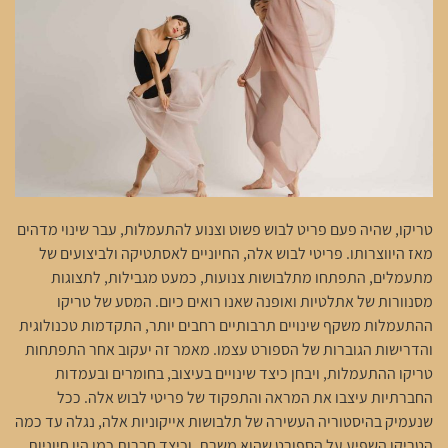
טריקו, שהיה פעם פריט לבוש פשוט וצנוע להתעמלות, עבר שינוי מדהים
מאז היווצרותו. פריטי לבוש אלה, החיוניים לאסתטיקה ולביצועים של
מתעמלים, התפתחו מתלבושות צנועות, כמעט מגבילות, לתצוגות
מסנוורות של אתלטיות ואופנה שאנו רואים כיום. המסע של טריקו
ההתעמלות משקף שינויים תרבותיים רחבים יותר, התקדמות טכנולוגית
והדרישות הגוברות של הספורט עצמו. מאמר זה יעקוב אחר התפתחות
טריקו ההתעמלות, ויבחן כיצד שינויים בעיצוב, בחומרים ובעמדות
החברתיות עיצבו את המראה והתפקוד של פריטי לבוש אלה. ככל
שנעמיק בהיסטוריה העשירה של תלבושות אייקוניות אלה, נגלה עד כמה
הטריקו השפיע על הספורט שהוא משרת, וכיצד חברות כמו היו חיוניות